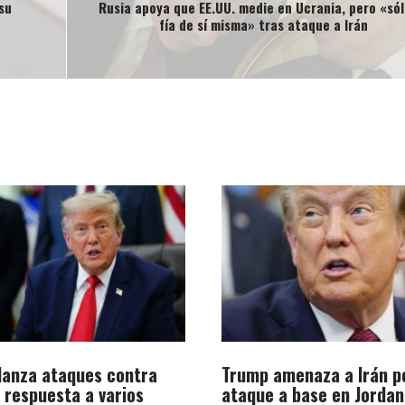
su
Rusia apoya que EE.UU. medie en Ucrania, pero «sól
fía de sí misma» tras ataque a Irán
 lanza ataques contra
Trump amenaza a Irán p
n respuesta a varios
ataque a base en Jordan