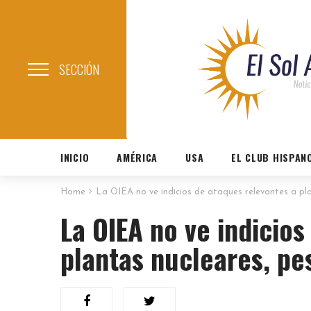
SECCIÓN
INICIO
AMÉRICA
USA
EL CLUB HISPAN
Home
La OIEA no ve indicios de ataques relevantes a pla
La OIEA no ve indicios
plantas nucleares, pe