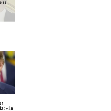
o se
or
ia: «Le