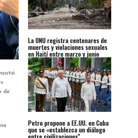
La ONU registra centenares de
muertes y violaciones sexuales
en Haití entre marzo y junio
sistió
es
o de
Petro propone a EE.UU. en Cuba
una
que se «establezca un diálogo
entre civilizaciones”