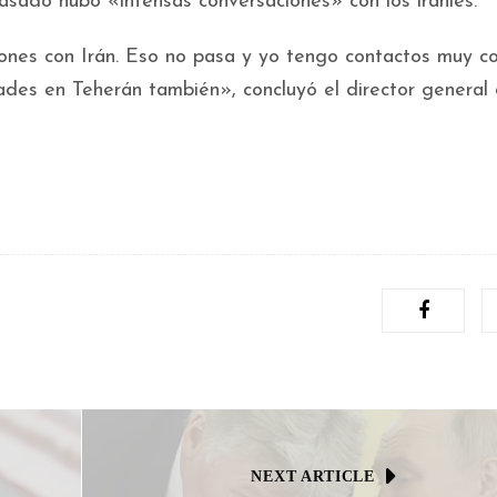
sado hubo «intensas conversaciones» con los iraníes.
nes con Irán. Eso no pasa y yo tengo contactos muy co
ades en Teherán también», concluyó el director general 
NEXT ARTICLE