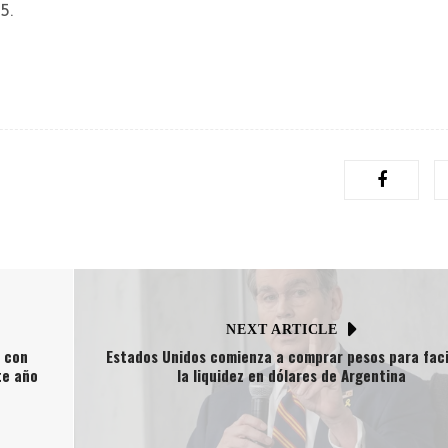
5.
NEXT ARTICLE
s con
Estados Unidos comienza a comprar pesos para faci
te año
la liquidez en dólares de Argentina