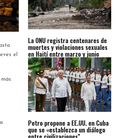
La ONU registra centenares de
muertes y violaciones sexuales
asta
en Haití entre marzo y junio
ueves el
s más
Petro propone a EE.UU. en Cuba
la
que se «establezca un diálogo
entre civilizaciones”