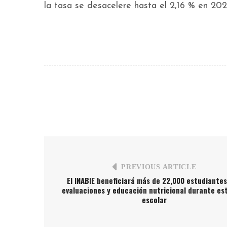
la tasa se desacelere hasta el 2,16 % en 202
PREVIOUS ARTICLE
El INABIE beneficiará más de 22,000 estudiante
evaluaciones y educación nutricional durante es
escolar