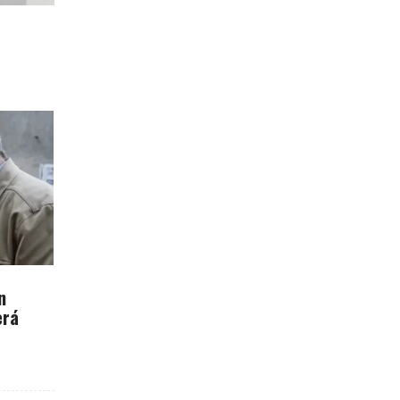
n
erá