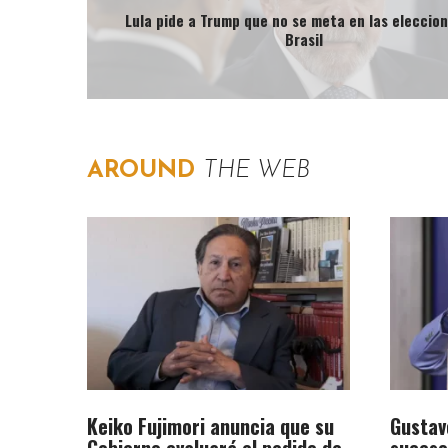
Lula pide a Trump que no se meta en las eleccio
Brasil
AROUND
THE WEB
Keiko Fujimori anuncia que su
Gustav
Gobierno evaluará el pedido de
suceso