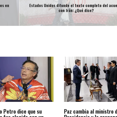
nes en
Estados Unidos difunde el texto completo del acu
con Irán: ¿Qué dice?
o Petro dice que su
Paz cambia al ministro d
r fue elegido con un
Presidencia y lo propo