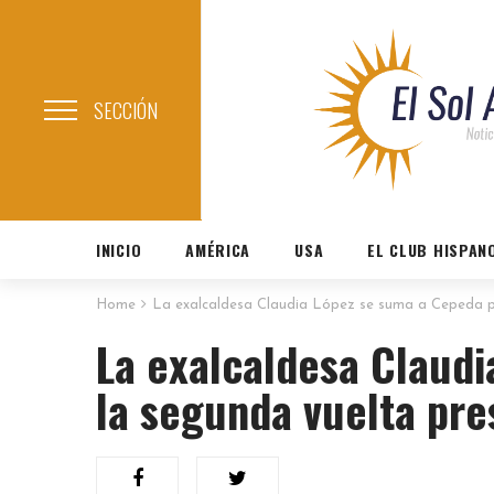
SECCIÓN
INICIO
AMÉRICA
USA
EL CLUB HISPAN
Home
La exalcaldesa Claudia López se suma a Cepeda pa
La exalcaldesa Claud
la segunda vuelta pre