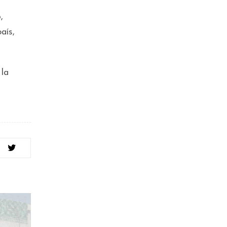
,
aís,
 la