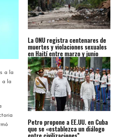
La ONU registra centenares de
muertes y violaciones sexuales
en Haití entre marzo y junio
s a la
 a la
a
ctoria
Petro propone a EE.UU. en Cuba
irmó
que se «establezca un diálogo
entre civilizaciones”