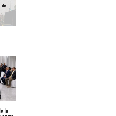
erdo
e la
ne como