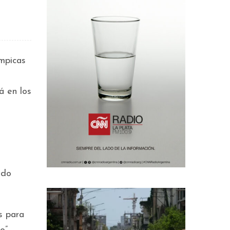
ímpicas
á en los
ndo
s para