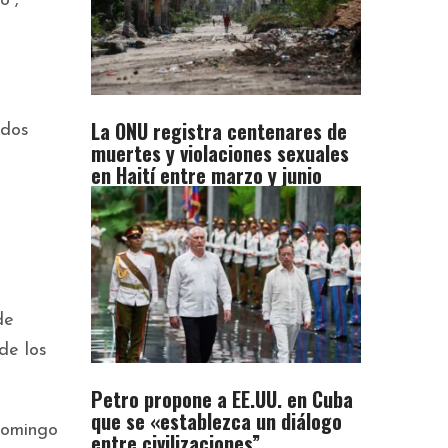
o”,
La ONU registra centenares de
ados
muertes y violaciones sexuales
en Haití entre marzo y junio
de
de los
Petro propone a EE.UU. en Cuba
que se «establezca un diálogo
domingo
entre civilizaciones”