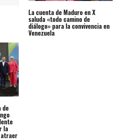
La cuenta de Maduro en X
saluda «todo camino de
diálogo» para la convivencia en
Venezuela
a de
ingo
dente
r la
 atraer