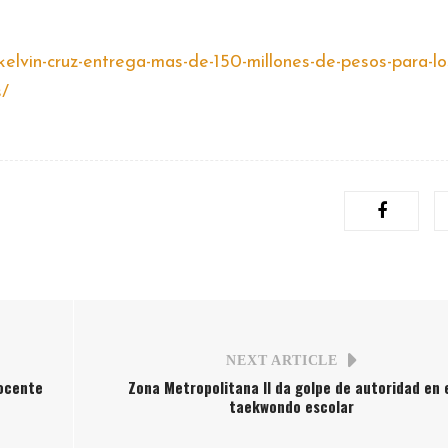
kelvin-cruz-entrega-mas-de-150-millones-de-pesos-para-lo
s/
NEXT ARTICLE
docente
Zona Metropolitana II da golpe de autoridad en 
taekwondo escolar