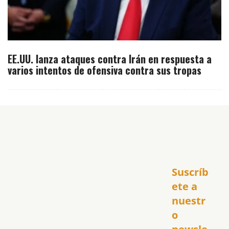
EE.UU. lanza ataques contra Irán en respuesta a
varios intentos de ofensiva contra sus tropas
Inicio
Suscríb
América
USA
ete a 
El Club Hispano
nuestr
República Dominicana
o 
Puerto Rico