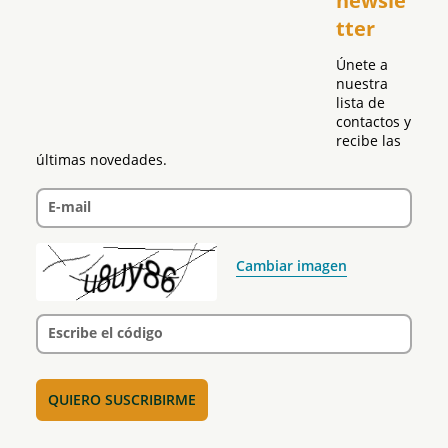
newsle
Global
tter
Política
Únete a 
nuestra 
lista de 
contactos y 
recibe las 
últimas novedades.
E-mail
Cambiar imagen
Escribe el código