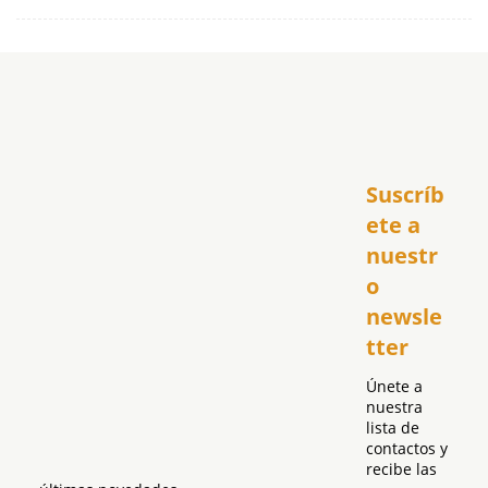
Inicio
Suscríb
América
USA
ete a 
El Club Hispano
nuestr
República Dominicana
o 
Puerto Rico
newsle
Global
tter
Política
Únete a 
nuestra 
lista de 
contactos y 
recibe las 