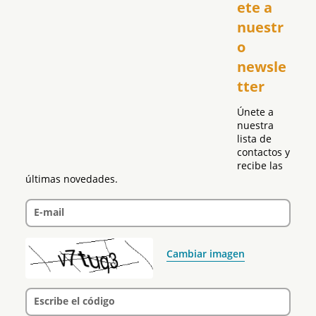
USA
ete a 
El Club Hispano
nuestr
República Dominicana
o 
Puerto Rico
newsle
Global
tter
Política
Únete a 
nuestra 
lista de 
contactos y 
recibe las 
últimas novedades.
E-mail
Cambiar imagen
Escribe el código