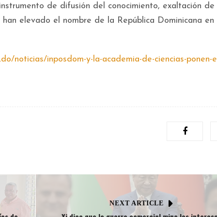
o instrumento de difusión del conocimiento, exaltación de 
ue han elevado el nombre de la República Dominicana en
b.do/noticias/inposdom-y-la-academia-de-ciencias-ponen-e
NEXT ARTICLE
ías de
Xi dice que la guerra comercial mina los interes