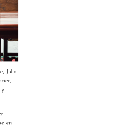
, Julio
cier,
 y
er
se en