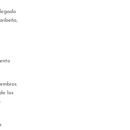
 legado
aribeño,
iento
iembros
 de los
o
y