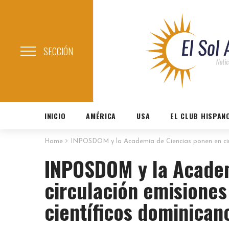
SECCIÓN
INICIO
AMÉRICA
USA
EL CLUB HISPAN
Home
INPOSDOM y la Academia de Ciencias ponen en circu
INPOSDOM y la Academ
circulación emisiones
científicos dominicano