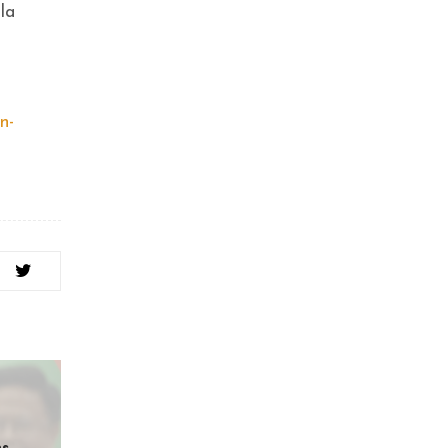
la
n-
es