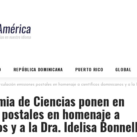
O
REPÚBLICA DOMINICANA
PUERTO RICO
GLOBAL
lación emisiones postales en homenaje a científicos dominicanos y a la D
ia de Ciencias ponen en
 postales en homenaje a
s y a la Dra. Idelisa Bonnel