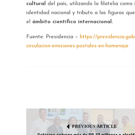
cultural
del país, utilizando la filatelia com
identidad nacional y tributo a las figuras q
el
ámbito científico internacional.
Fuente: Presidencia –
https://presidencia.go
circulacion-emisiones-postales-en-homenaje
PREVIOUS ARTICLE
Gobierno entrega más de RD 32 millones a alcald