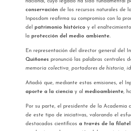
nacional, cuyo legado ha sido fundamental p
conservación
de los recursos naturales de l
Inposdom reafirma su compromiso con la pr
del
patrimonio histórico
y el enaltecimiento
la
protección del medio ambiente.
En representación del director general del 
Quiñones
pronunció las palabras centrales 
memoria colectiva, portadores de historia, id
Añadió que, mediante estas emisiones, el I
aporte a la ciencia
y al
medioambiente
, h
Por su parte, el presidente de la Academia 
de este tipo de iniciativas, valorando el es
destacados científicos
a través de la filatel