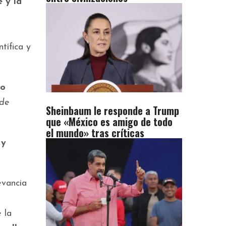
e y la
tífica y
do
 de
Sheinbaum le responde a Trump
que «México es amigo de todo
el mundo» tras críticas
 y
evancia
 la