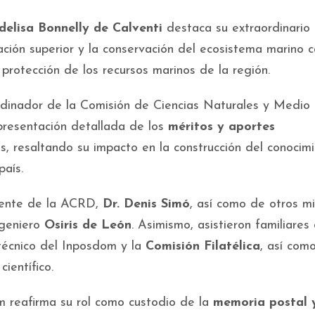
delisa Bonnelly de Calventi
destaca su extraordinario
ación superior y la conservación del ecosistema marino c
 protección de los recursos marinos de la región.
dinador de la Comisión de Ciencias Naturales y Medio
resentación detallada de los
méritos y aportes
 resaltando su impacto en la construcción del conocim
país.
idente de la ACRD,
Dr. Denis Simó
, así como de otros m
ingeniero
Osiris de León
. Asimismo, asistieron familiares
técnico del Inposdom y la
Comisión Filatélica
, así com
científico.
om reafirma su rol como custodio de la
memoria postal 