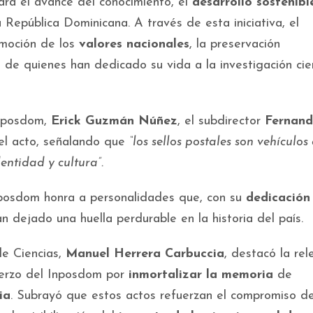
ara el avance del conocimiento, el
desarrollo sostenibl
a República Dominicana. A través de esta iniciativa, el
omoción de los
valores nacionales
, la preservación
 de quienes han dedicado su vida a la investigación cien
Inposdom,
Erick Guzmán Núñez
, el subdirector
Fernan
del acto, señalando que
“los sellos postales son vehículos
entidad y cultura”.
nposdom honra a personalidades que, con su
dedicación
an dejado una huella perdurable en la historia del país.
de Ciencias,
Manuel Herrera Carbuccia
, destacó la rel
fuerzo del Inposdom por
inmortalizar la memoria
de
ia
. Subrayó que estos actos refuerzan el compromiso de