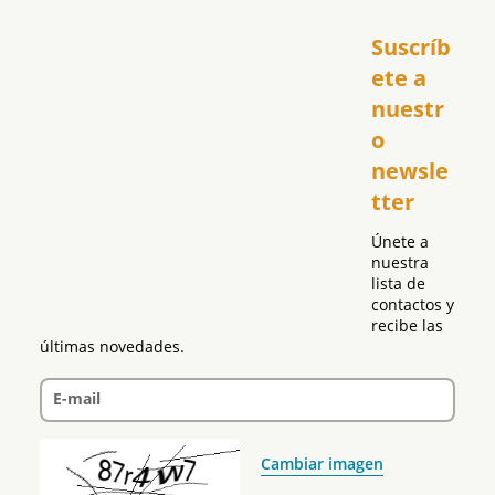
Inicio
Suscríb
América
USA
ete a 
El Club Hispano
nuestr
República Dominicana
o 
Puerto Rico
newsle
Global
tter
Política
Únete a 
nuestra 
lista de 
contactos y 
recibe las 
últimas novedades.
E-mail
Cambiar imagen