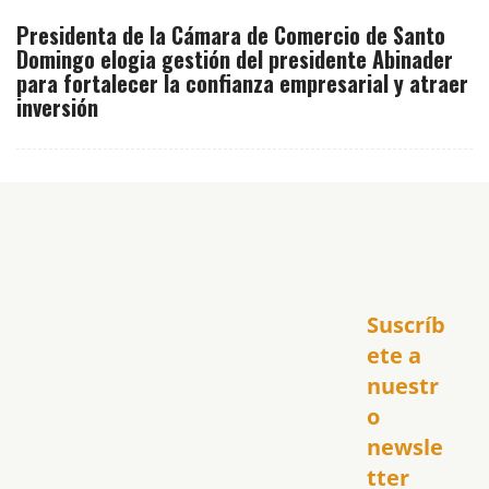
Presidenta de la Cámara de Comercio de Santo
Domingo elogia gestión del presidente Abinader
para fortalecer la confianza empresarial y atraer
inversión
Inicio
Suscríb
América
USA
ete a 
El Club Hispano
nuestr
República Dominicana
o 
Puerto Rico
newsle
Global
tter
Política