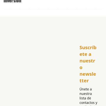
inversión
Inicio
Suscríb
América
USA
ete a 
El Club Hispano
nuestr
República Dominicana
o 
Puerto Rico
newsle
Global
tter
Política
Únete a 
nuestra 
lista de 
contactos y 