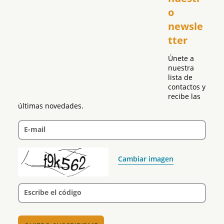
República Dominicana
o 
Puerto Rico
newsle
Global
tter
Política
Únete a 
nuestra 
lista de 
contactos y 
recibe las 
últimas novedades.
E-mail
Cambiar imagen
Escribe el código