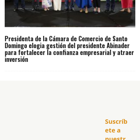
Presidenta de la Cámara de Comercio de Santo
Domingo elogia gestión del presidente Abinader
para fortalecer la confianza empresarial y atraer
inversión
Inicio
Suscríb
América
USA
ete a 
El Club Hispano
nuestr