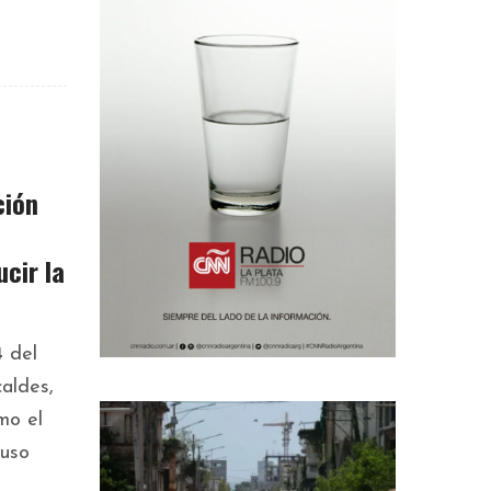
ción
ucir la
4
del
caldes,
mo el
 uso