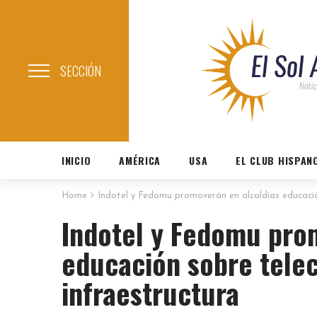
SECCIÓN
INICIO
AMÉRICA
USA
EL CLUB HISPAN
Home
Indotel y Fedomu promoverán en alcaldías educació
Indotel y Fedomu pro
educación sobre tele
infraestructura