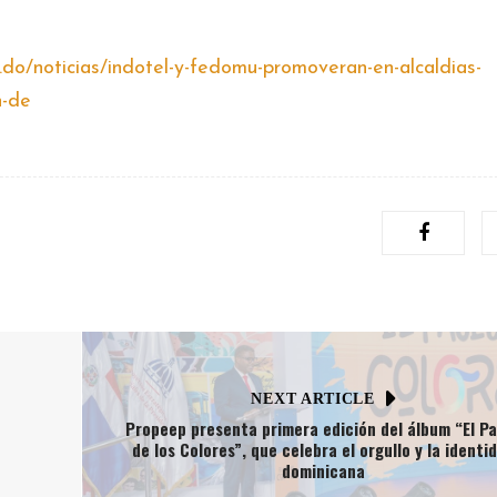
b.do/noticias/indotel-y-fedomu-promoveran-en-alcaldias-
n-de
NEXT ARTICLE
Propeep presenta primera edición del álbum “El P
de los Colores”, que celebra el orgullo y la identi
dominicana