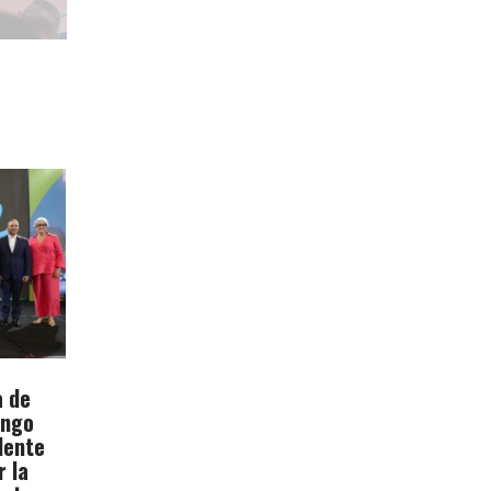
a de
ingo
dente
r la