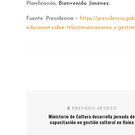
Planificación,
Bienvenido Jiménez.
Fuente: Presidencia –
https://presidencia.go
educacion-sobre-telecomunicaciones-y-gestio
PREVIOUS ARTICLE
Ministerio de Cultura desarrolla jornada de
capacitación en gestión cultural en Haina