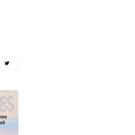
aseo
dad