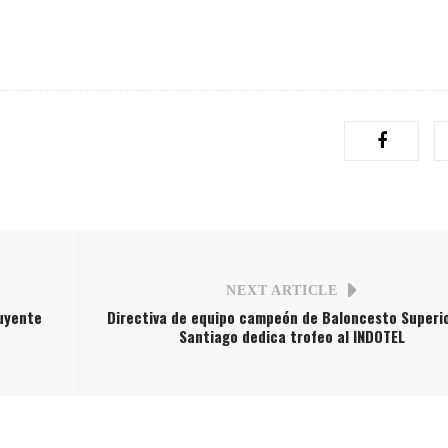
NEXT ARTICLE
buyente
Directiva de equipo campeón de Baloncesto Superi
Santiago dedica trofeo al INDOTEL