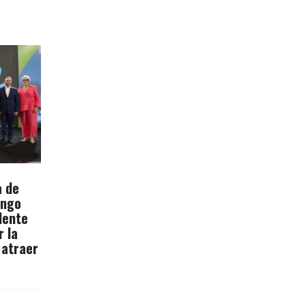
a de
ingo
dente
r la
 atraer