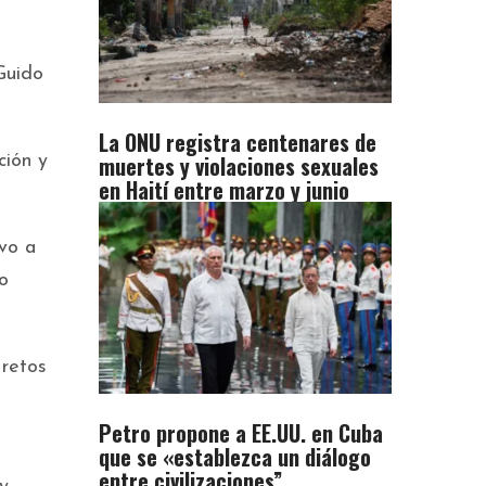
Guido
La ONU registra centenares de
muertes y violaciones sexuales
ción y
en Haití entre marzo y junio
ivo a
o
 retos
Petro propone a EE.UU. en Cuba
que se «establezca un diálogo
entre civilizaciones”