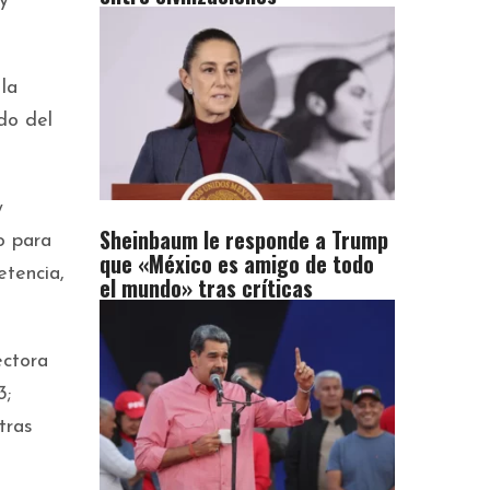
y
la
do del
y
Sheinbaum le responde a Trump
o para
que «México es amigo de todo
etencia,
el mundo» tras críticas
ectora
3;
tras