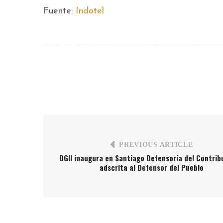
Fuente:
Indotel
PREVIOUS ARTICLE
DGII inaugura en Santiago Defensoría del Contri
adscrita al Defensor del Pueblo