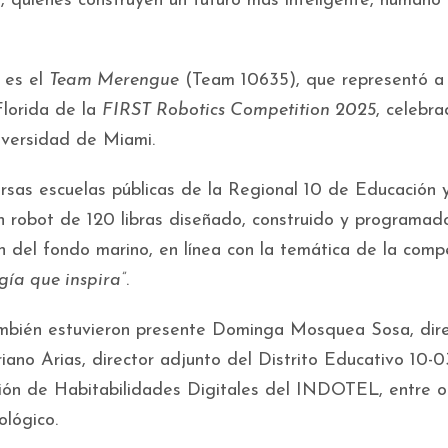
, quienes construyen un futuro más inteligente, humano 
 es el
Team Merengue
(Team 10635), que representó a 
Florida de la
FIRST Robotics Competition 2025
, celebra
iversidad de Miami.
rsas escuelas públicas de la Regional 10 de Educación 
 robot de 120 libras diseñado, construido y programad
ón del fondo marino, en línea con la temática de la comp
gía que inspira”
.
también estuvieron presente Dominga Mosquea Sosa, dir
ano Arias, director adjunto del Distrito Educativo 10-0
ión de Habitabilidades Digitales del INDOTEL, entre o
lógico.