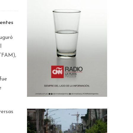
centes
auguró
l
ITFAM),
fue
e
versas