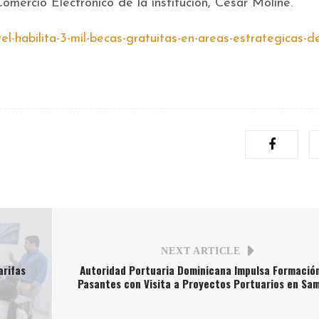
omercio Electrónico de la institución, César Moliné.
el-habilita-3-mil-becas-gratuitas-en-areas-estrategicas-de
NEXT ARTICLE
arifas
Autoridad Portuaria Dominicana Impulsa Formació
Pasantes con Visita a Proyectos Portuarios en Sa