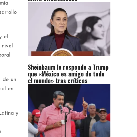
omía
arrollo
y el
nivel
boral
Sheinbaum le responde a Trump
que «México es amigo de todo
el mundo» tras críticas
n de un
nal en
Latina y
e