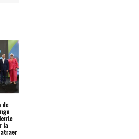
a de
ingo
dente
r la
 atraer