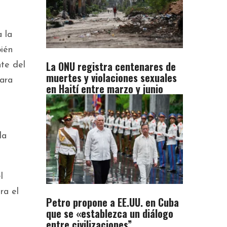
 la
ién
La ONU registra centenares de
nte del
muertes y violaciones sexuales
ara
en Haití entre marzo y junio
la
l
ra el
Petro propone a EE.UU. en Cuba
que se «establezca un diálogo
entre civilizaciones”