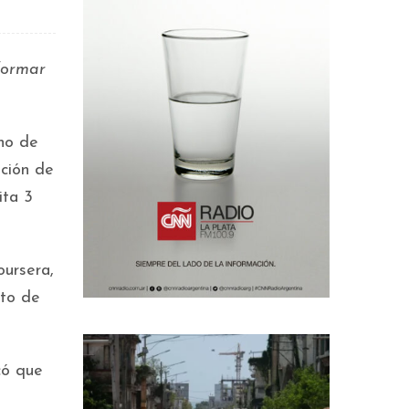
formar
no de
ción de
ita 3
oursera,
nto de
có que