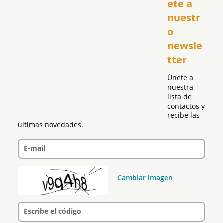
ete a 
El Club Hispano
nuestr
República Dominicana
o 
Puerto Rico
newsle
Global
tter
Política
Únete a 
nuestra 
lista de 
contactos y 
recibe las 
últimas novedades.
E-mail
Cambiar imagen
Escribe el código