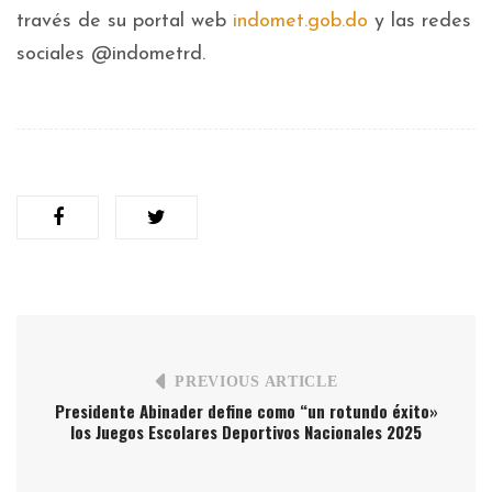
través de su portal web
indomet.gob.do
y las redes
sociales @indometrd.
PREVIOUS ARTICLE
Presidente Abinader define como “un rotundo éxito»
los Juegos Escolares Deportivos Nacionales 2025