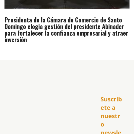
Presidenta de la Cámara de Comercio de Santo
Domingo elogia gestión del presidente Abinader
para fortalecer la confianza empresarial y atraer
inversión
Inicio
Suscríb
América
USA
ete a 
El Club Hispano
nuestr
República Dominicana
o 
Puerto Rico
newsle
Global