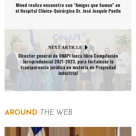
Mived realiza encuentro con “Amigos que Suman” en
el Hospital Clínico-Quirúrgico Dr. José Joaquín Puello
NEXT ARTICLE
Director general de ONAPI lanza libro Compilación
Jurisprudencial 2021-2023, para fortalecer la
transparencia jurídica en materia de Propiedad
Industrial
AROUND
THE WEB