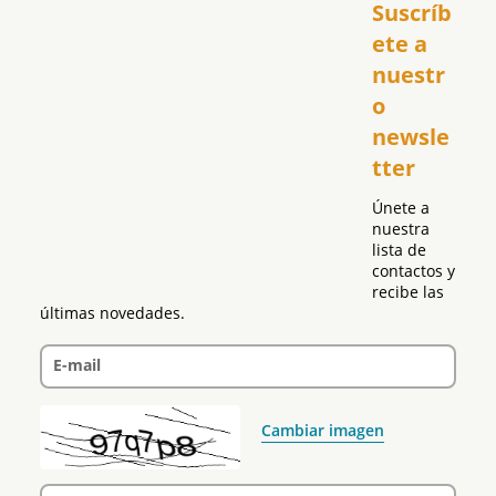
Suscríb
América
USA
ete a 
El Club Hispano
nuestr
República Dominicana
o 
Puerto Rico
newsle
Global
tter
Política
Únete a 
nuestra 
lista de 
contactos y 
recibe las 
últimas novedades.
E-mail
Cambiar imagen