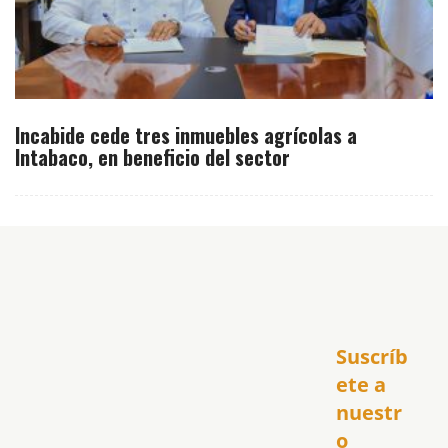
Incabide cede tres inmuebles agrícolas a
Intabaco, en beneficio del sector
Inicio
Suscríb
América
USA
ete a 
El Club Hispano
nuestr
República Dominicana
o 
Puerto Rico