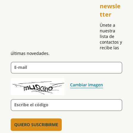
newsle
Global
tter
Política
Únete a 
nuestra 
lista de 
contactos y 
recibe las 
últimas novedades.
E-mail
Cambiar imagen
Escribe el código