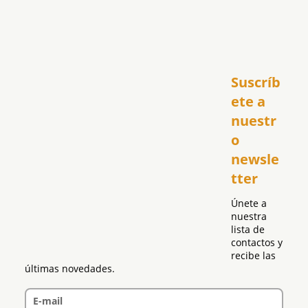
Inicio
Suscríb
América
USA
ete a 
El Club Hispano
nuestr
República Dominicana
o 
Puerto Rico
newsle
Global
tter
Política
Únete a 
nuestra 
lista de 
contactos y 
recibe las 
últimas novedades.
E-mail