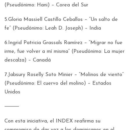
(Pseudónimo: Hani) – Corea del Sur
5.Gloria Massiell Castillo Ceballos – “Un salto de
fe” (Pseudónimo: Leah D. Joseph) – India
6.Ingrid Patricia Grassals Ramírez – “Migrar no fue
irme, fue volver a mí misma” (Pseudónimo: La mujer
descalza) – Canadá
7.Jabsury Roselly Soto Minier – “Molinos de viento”
(Pseudónimo: El cuervo del molino) – Estados
Unidos
⸻
Con esta iniciativa, el INDEX reafirma su
compromiso de dar voz a los dominicanos en el