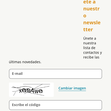
ete a 
El Club Hispano
nuestr
República Dominicana
o 
Puerto Rico
newsle
Global
tter
Política
Únete a 
nuestra 
lista de 
contactos y 
recibe las 
últimas novedades.
E-mail
Cambiar imagen
Escribe el código