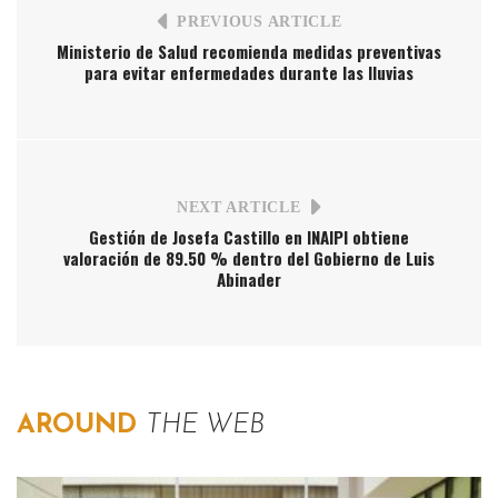
PREVIOUS ARTICLE
Ministerio de Salud recomienda medidas preventivas
para evitar enfermedades durante las lluvias
NEXT ARTICLE
Gestión de Josefa Castillo en INAIPI obtiene
valoración de 89.50 % dentro del Gobierno de Luis
Abinader
AROUND
THE WEB