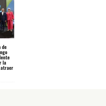
a de
ingo
dente
r la
 atraer