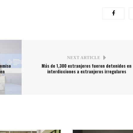
NEXT ARTICLE
romiso
Más de 1,300 extranjeros fueron detenidos en
 en
interdicciones a extranjeros irregulares