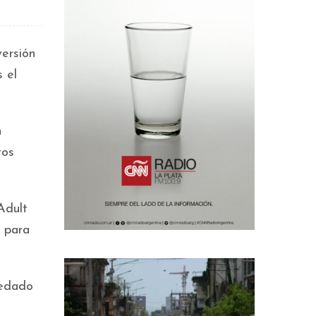
versión
 el
n
tos
Adult
o para
uedado