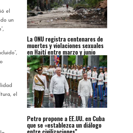
ió el
ado un
”,
La ONU registra centenares de
muertes y violaciones sexuales
en Haití entre marzo y junio
cluido”,
to
lidad
tura, el
Petro propone a EE.UU. en Cuba
que se «establezca un diálogo
entre civilizaciones”