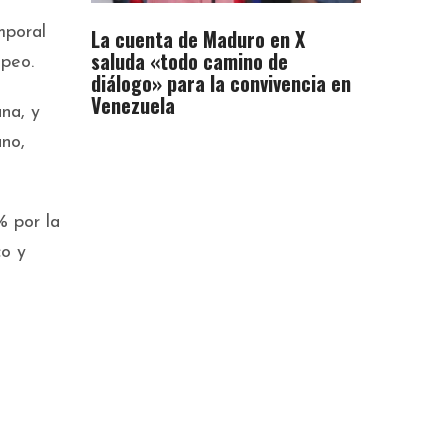
mporal
La cuenta de Maduro en X
saluda «todo camino de
opeo.
diálogo» para la convivencia en
Venezuela
na, y
ano,
% por la
co y