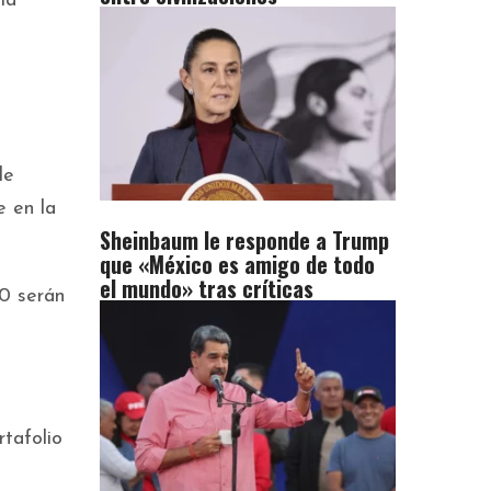
la
de
e en la
Sheinbaum le responde a Trump
que «México es amigo de todo
el mundo» tras críticas
00 serán
tafolio