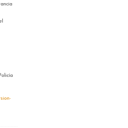
tancia
el
olicía
sion-