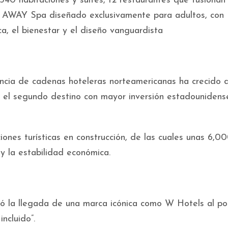
340 habitaciones y suites, 12 restaurantes que fusionan 
un AWAY Spa diseñado exclusivamente para adultos, con
a, el bienestar y el diseño vanguardista
ncia de cadenas hoteleras norteamericanas ha crecido 
 el segundo destino con mayor inversión estadounidens
nes turísticas en construcción, de las cuales unas 6,0
y la estabilidad económica.
ró la llegada de una marca icónica como W Hotels al por
ncluido”.