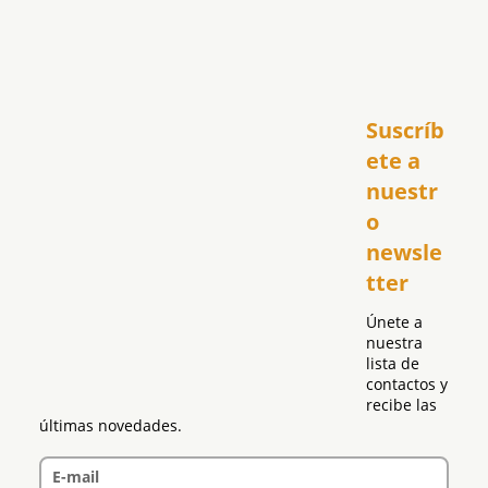
Inicio
Suscríb
América
USA
ete a 
El Club Hispano
nuestr
República Dominicana
o 
Puerto Rico
newsle
Global
tter
Política
Únete a 
nuestra 
lista de 
contactos y 
recibe las 
últimas novedades.
E-mail