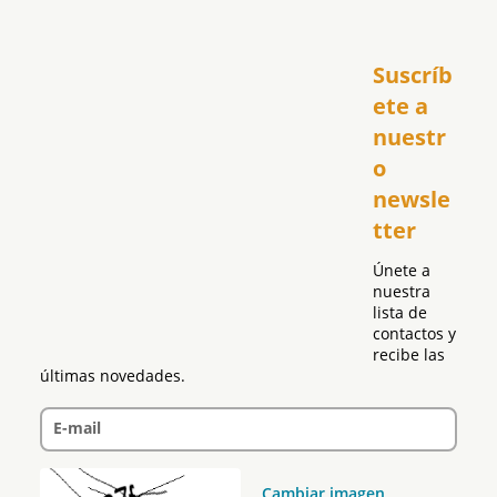
Inicio
Suscríb
América
USA
ete a 
El Club Hispano
nuestr
República Dominicana
o 
Puerto Rico
newsle
Global
tter
Política
Únete a 
nuestra 
lista de 
contactos y 
recibe las 
últimas novedades.
E-mail
Cambiar imagen