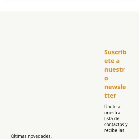
Inicio
Suscríb
América
USA
ete a 
El Club Hispano
nuestr
República Dominicana
o 
Puerto Rico
newsle
Global
tter
Política
Únete a 
nuestra 
lista de 
contactos y 
recibe las 
últimas novedades.