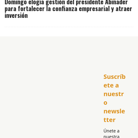
Domingo elogia gestión del presidente Abinader
para fortalecer la confianza empresarial y atraer
inversión
Inicio
Suscríb
América
USA
ete a 
El Club Hispano
nuestr
República Dominicana
o 
Puerto Rico
newsle
Global
tter
Política
Únete a 
nuestra 