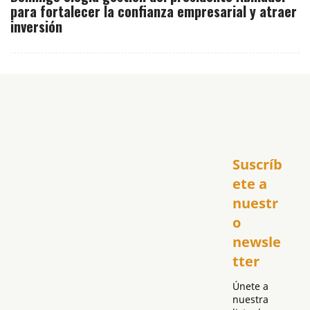
para fortalecer la confianza empresarial y atraer
inversión
Inicio
Suscríb
América
USA
ete a 
El Club Hispano
nuestr
República Dominicana
o 
Puerto Rico
newsle
Global
tter
Política
Únete a 
nuestra 