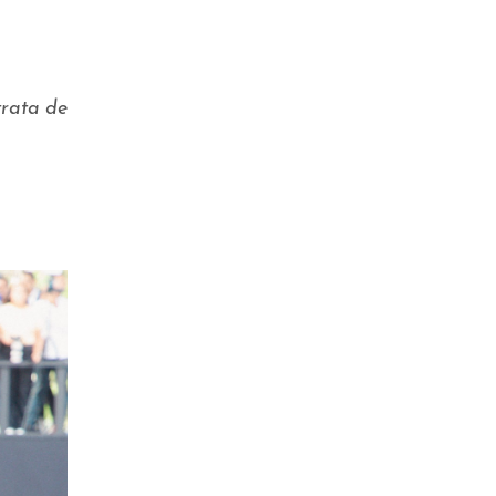
l
trata de