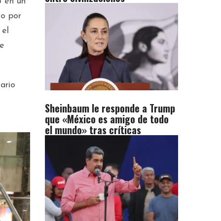
ó en un
do por
; el
de
ario
Sheinbaum le responde a Trump
que «México es amigo de todo
el mundo» tras críticas