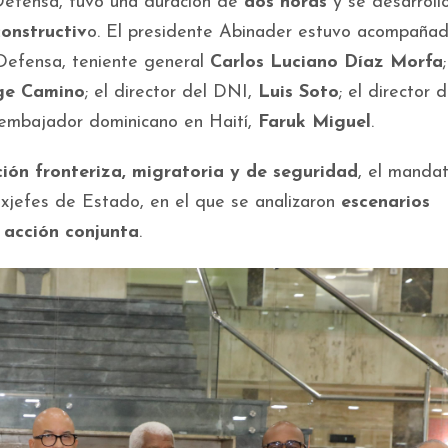
 Defensa, tuvo una duración de
dos horas
y se desarroll
constructiv
o. El presidente Abinader estuvo acompaña
 Defensa, teniente general
Carlos Luciano Díaz Morfa
ge Camino
; el director del DNI,
Luis Soto
; el director 
l embajador dominicano en Haití,
Faruk Miguel
.
ción fronteriza, migratoria y de seguridad
, el mandat
exjefes de Estado, en el que se analizaron
escenarios
e
acción conjunta
.