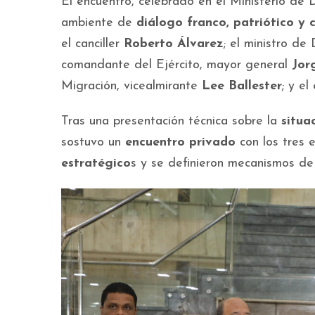
El encuentro, celebrado en el Ministerio de
ambiente de
diálogo franco, patriótico y 
el canciller
Roberto Álvarez
; el ministro de
comandante del Ejército, mayor general
Jor
Migración, vicealmirante
Lee Ballester
; y e
Tras una presentación técnica sobre la
situa
sostuvo un
encuentro privado
con los tres 
estratégico
s y se definieron mecanismos d