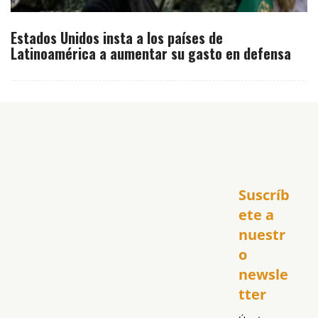
Estados Unidos insta a los países de
Latinoamérica a aumentar su gasto en defensa
Inicio
Suscríb
América
USA
ete a 
El Club Hispano
nuestr
República Dominicana
o 
Puerto Rico
newsle
Global
tter
Política