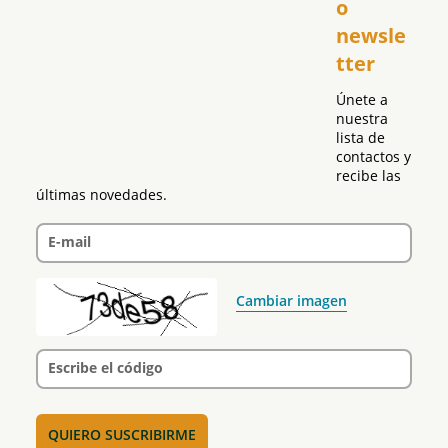
o 
Puerto Rico
newsle
Global
tter
Política
Únete a 
nuestra 
lista de 
contactos y 
recibe las 
últimas novedades.
E-mail
Cambiar imagen
Escribe el código