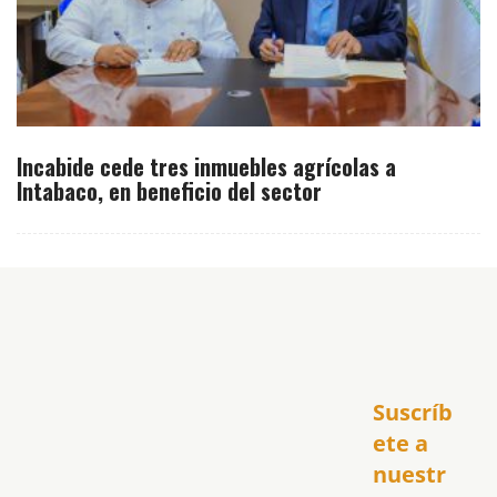
Incabide cede tres inmuebles agrícolas a
Intabaco, en beneficio del sector
Inicio
Suscríb
América
USA
ete a 
El Club Hispano
nuestr
República Dominicana