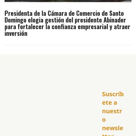
Presidenta de la Cámara de Comercio de Santo
Domingo elogia gestión del presidente Abinader
para fortalecer la confianza empresarial y atraer
inversión
Inicio
Suscríb
América
USA
ete a 
El Club Hispano
nuestr
República Dominicana
o 
Puerto Rico
newsle
Global