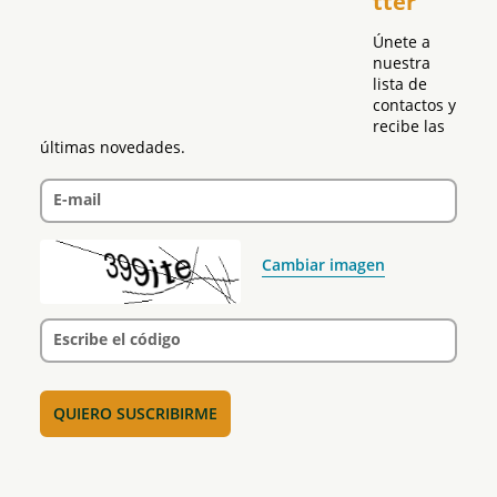
tter
Política
Únete a 
nuestra 
lista de 
contactos y 
recibe las 
últimas novedades.
E-mail
Cambiar imagen
Escribe el código