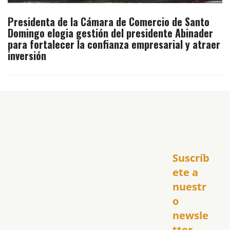
Presidenta de la Cámara de Comercio de Santo
Domingo elogia gestión del presidente Abinader
para fortalecer la confianza empresarial y atraer
inversión
Inicio
Suscríb
América
USA
ete a 
El Club Hispano
nuestr
República Dominicana
o 
Puerto Rico
newsle
Global
tter
Política