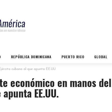
O
REPÚBLICA DOMINICANA
PUERTO RICO
GLOBAL
jército cubano al que apunta EE.UU.
nte económico en manos del
e apunta EE.UU.