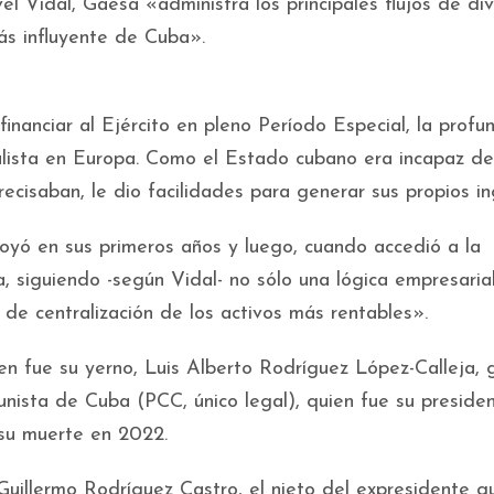
 Vidal, Gaesa «administra los principales flujos de div
ás influyente de Cuba».
nanciar al Ejército en pleno Período Especial, la profu
ialista en Europa. Como el Estado cubano era incapaz de
ecisaban, le dio facilidades para generar sus propios in
poyó en sus primeros años y luego, cuando accedió a la
, siguiendo -según Vidal- no sólo una lógica empresarial
 de centralización de los activos más rentables».
en fue su yerno, Luis Alberto Rodríguez López-Calleja, 
nista de Cuba (PCC, único legal), quien fue su preside
 su muerte en 2022.
Guillermo Rodríguez Castro, el nieto del expresidente q