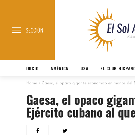
SECCIÓN
INICIO
AMÉRICA
USA
EL CLUB HISPAN
Home
Gaesa, el opaco gigante económico en manos del E
Gaesa, el opaco giga
Ejército cubano al qu