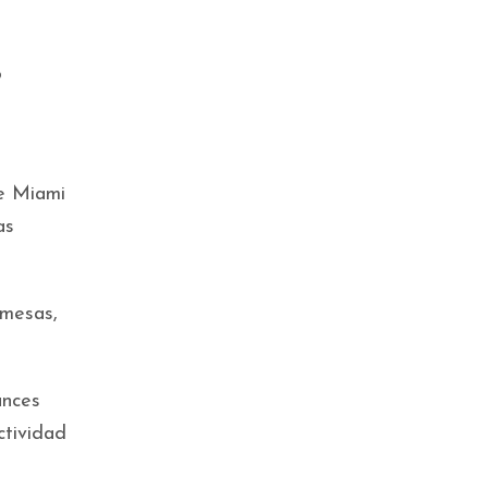
o
he Miami
as
emesas,
ances
ctividad