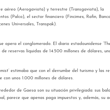
e aéreo (Aerogaviota) y terrestre (Transgaviota), la
ntos (Palco), el sector financiero (Fincimex, Rafin, Banc
acenes Universales, Transpak).
que opera el conglomerado. El diario estadounidense ‘T
de reservas líquidas de 14.500 millones de dólares, un
omist’ estimaba que con el derrumbe del turismo y las r
 con unos 1.000 millones de dólares.
rededor de Gaesa son su situación privilegiada: sus bal
nal, parece que apenas paga impuestos y, además, su a