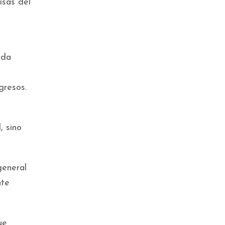
isas del
nda
gresos.
, sino
general
nte
ue