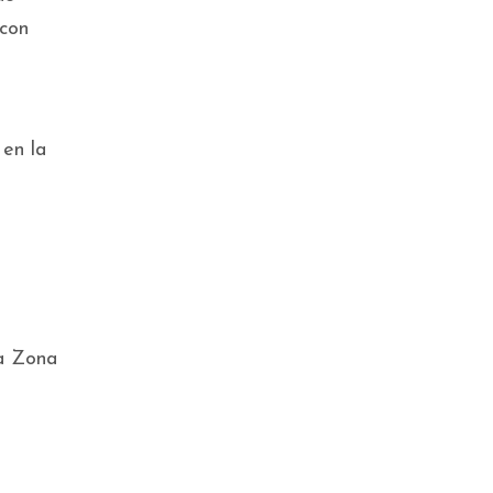
 con
 en la
la Zona