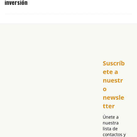
inversión
Inicio
Suscríb
América
USA
ete a 
El Club Hispano
nuestr
República Dominicana
o 
Puerto Rico
newsle
Global
tter
Política
Únete a 
nuestra 
lista de 
contactos y 