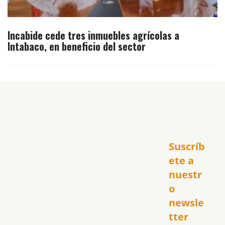
Incabide cede tres inmuebles agrícolas a
Intabaco, en beneficio del sector
Inicio
Suscríb
América
USA
ete a 
El Club Hispano
nuestr
República Dominicana
o 
Puerto Rico
newsle
Global
tter
Política