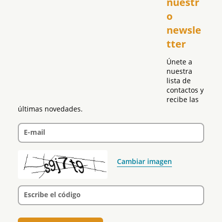
nuestr
República Dominicana
o 
Puerto Rico
newsle
Global
tter
Política
Únete a 
nuestra 
lista de 
contactos y 
recibe las 
últimas novedades.
E-mail
Cambiar imagen
Escribe el código