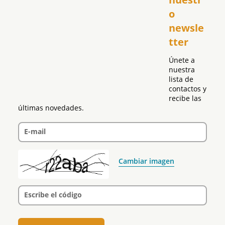
República Dominicana
o 
Puerto Rico
newsle
Global
tter
Política
Únete a 
nuestra 
lista de 
contactos y 
recibe las 
últimas novedades.
E-mail
Cambiar imagen
Escribe el código