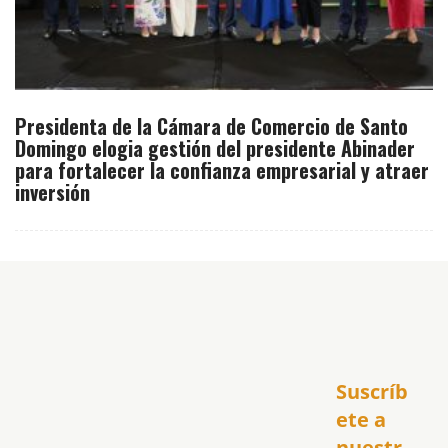
Presidenta de la Cámara de Comercio de Santo
Domingo elogia gestión del presidente Abinader
para fortalecer la confianza empresarial y atraer
inversión
Inicio
Suscríb
América
USA
ete a 
El Club Hispano
nuestr