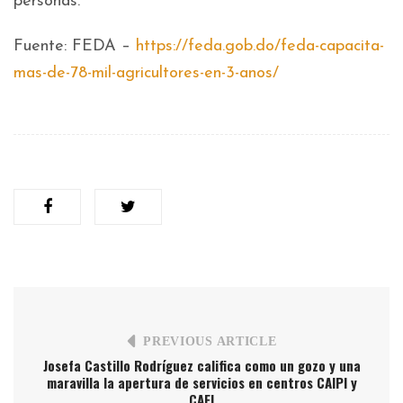
personas.
Fuente: FEDA –
https://feda.gob.do/feda-capacita-
mas-de-78-mil-agricultores-en-3-anos/
PREVIOUS ARTICLE
Josefa Castillo Rodríguez califica como un gozo y una
maravilla la apertura de servicios en centros CAIPI y
CAFI