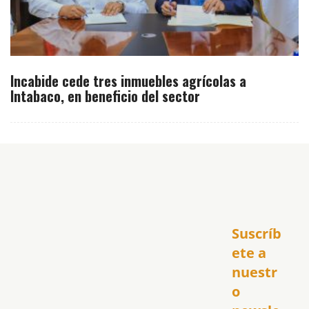
Incabide cede tres inmuebles agrícolas a
Intabaco, en beneficio del sector
Inicio
Suscríb
América
USA
ete a 
El Club Hispano
nuestr
República Dominicana
o 
Puerto Rico