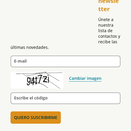
newsle
Global
tter
Política
Únete a 
nuestra 
lista de 
contactos y 
recibe las 
últimas novedades.
E-mail
Cambiar imagen
Escribe el código