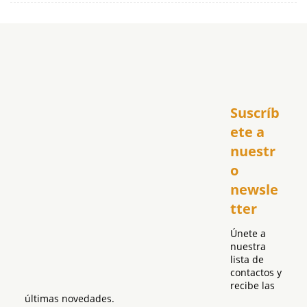
Inicio
Suscríb
América
USA
ete a 
El Club Hispano
nuestr
República Dominicana
o 
Puerto Rico
newsle
Global
tter
Política
Únete a 
nuestra 
lista de 
contactos y 
recibe las 
últimas novedades.