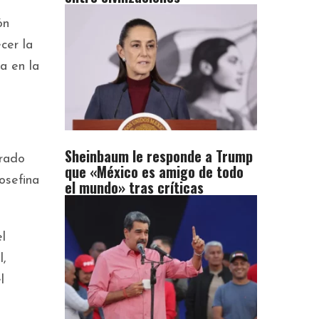
ón
cer la
a en la
Sheinbaum le responde a Trump
erado
que «México es amigo de todo
osefina
el mundo» tras críticas
l
l,
l