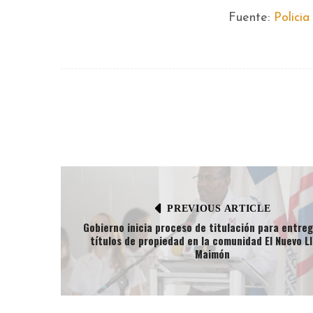
Fuente:
Policia
PREVIOUS ARTICLE
Gobierno inicia proceso de titulación para entre
títulos de propiedad en la comunidad El Nuevo Ll
Maimón