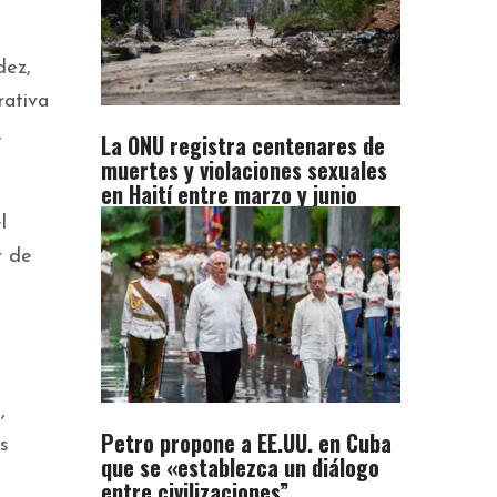
dez,
rativa
,
La ONU registra centenares de
muertes y violaciones sexuales
en Haití entre marzo y junio
l
r de
,
Petro propone a EE.UU. en Cuba
s
que se «establezca un diálogo
entre civilizaciones”