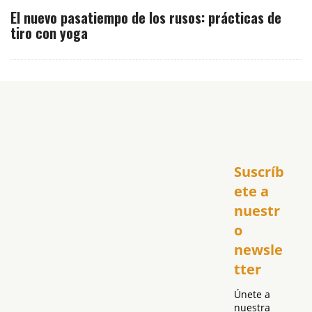
El nuevo pasatiempo de los rusos: prácticas de
tiro con yoga
Inicio
Suscríb
América
USA
ete a 
El Club Hispano
nuestr
República Dominicana
o 
Puerto Rico
newsle
Global
tter
Política
Únete a 
nuestra 