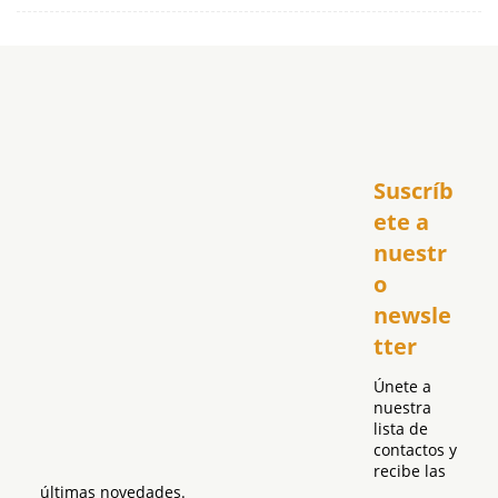
Inicio
Suscríb
América
USA
ete a 
El Club Hispano
nuestr
República Dominicana
o 
Puerto Rico
newsle
Global
tter
Política
Únete a 
nuestra 
lista de 
contactos y 
recibe las 
últimas novedades.