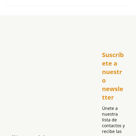
Inicio
Suscríb
América
USA
ete a 
El Club Hispano
nuestr
República Dominicana
o 
Puerto Rico
newsle
Global
tter
Política
Únete a 
nuestra 
lista de 
contactos y 
recibe las 