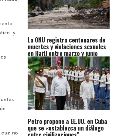
mental
tico, y
La ONU registra centenares de
muertes y violaciones sexuales
en Haití entre marzo y junio
tas
tantes
ión
Petro propone a EE.UU. en Cuba
que se «establezca un diálogo
entre civilizaciones”
ó que no