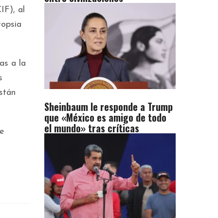
IF), al
topsia
as a la
s
stán
Sheinbaum le responde a Trump
que «México es amigo de todo
el mundo» tras críticas
me