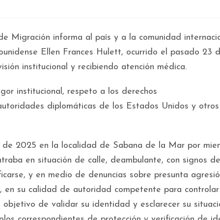
e Migración informa al país y a la comunidad internaci
ounidense Ellen Frances Hulett, ocurrido el pasado 23 d
sión institucional y recibiendo atención médica.
or institucional, respeto a los derechos
autoridades diplomáticas de los Estados Unidos y otros
il de 2025 en la localidad de Sabana de la Mar por mie
ntraba en situación de calle, deambulante, con signos d
ificarse, y en medio de denuncias sobre presunta agresió
, en su calidad de autoridad competente para controlar
 objetivo de validar su identidad y esclarecer su situaci
los correspondientes de protección y verificación de id