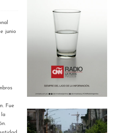
onal
e junio
mbros
e
n. Fue
 la
ón.
entidad.