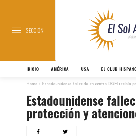
SECCIÓN
INICIO
AMÉRICA
USA
EL CLUB HISPAN
Home
Estadounidense fallecida en centro DGM recibía p
Estadounidense fallec
protección y atencio