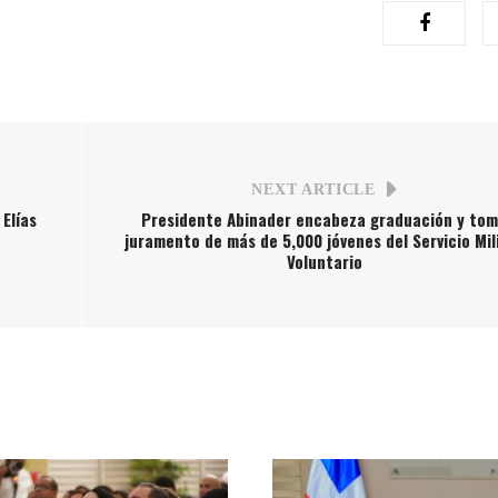
NEXT ARTICLE
 Elías
Presidente Abinader encabeza graduación y to
juramento de más de 5,000 jóvenes del Servicio Mil
Voluntario