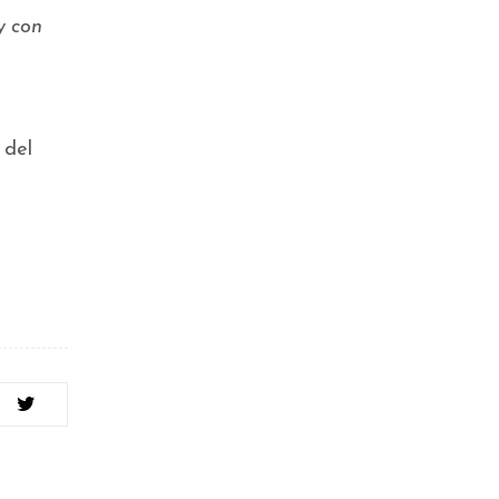
y con
 del