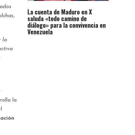
dados
La cuenta de Maduro en X
olchas,
saluda «todo camino de
diálogo» para la convivencia en
Venezuela
 la
activa
a
e
olla la
l
lación