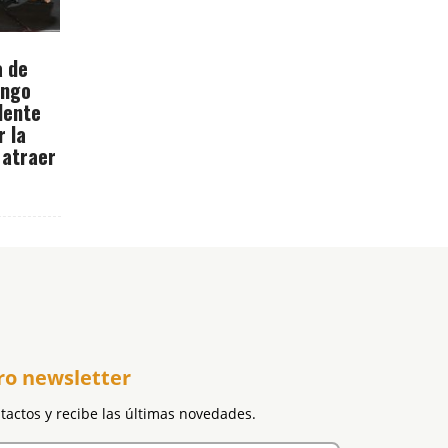
a de
ingo
dente
r la
 atraer
ro newsletter
ntactos y recibe las últimas novedades.