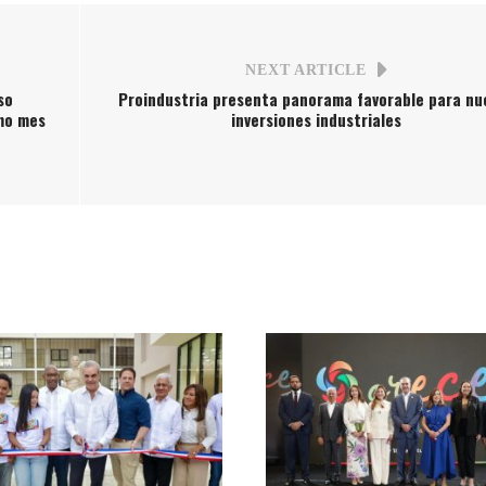
NEXT ARTICLE
so
Proindustria presenta panorama favorable para nu
imo mes
inversiones industriales