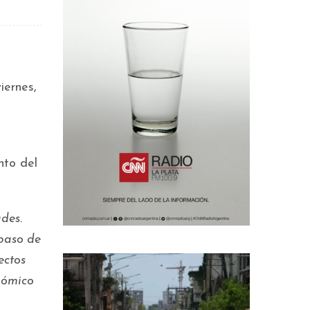
iernes,
nto del
des.
 paso de
ectos
nómico