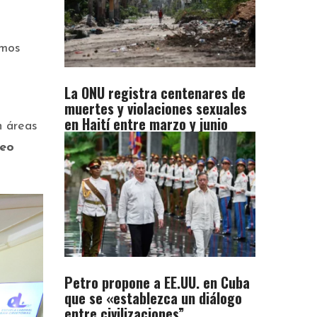
imos
La ONU registra centenares de
muertes y violaciones sexuales
en Haití entre marzo y junio
 áreas
eo
Petro propone a EE.UU. en Cuba
que se «establezca un diálogo
entre civilizaciones”