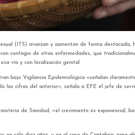
 Sexual (ITS) avanzan y aumentan de forma destacada, 
s y con contagio de otras enfermedades, que tradicionalm
sa vía y con localización genital.
tran bajo Vigilancia Epidemiológica «señalan clarament
o las cifras del anterior», señala a EFE el jefe de serv
inisterio de Sanidad, «el crecimiento es exponencial, b
os en sólo diez años, y en el caso de Cantabria, para a