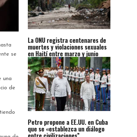
La ONU registra centenares de
muertes y violaciones sexuales
hasta
en Haití entre marzo y junio
ente se
e una
icio de
atiendo
Petro propone a EE.UU. en Cuba
que se «establezca un diálogo
entre civilizaciones”
lguna de