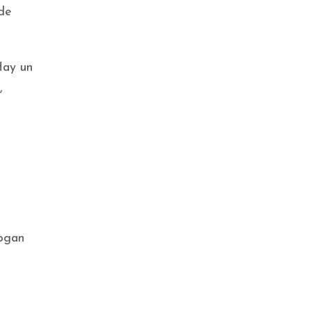
 de
Hay un
,
logan