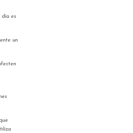
 día es
mente un
afecten
nes
 que
iliza