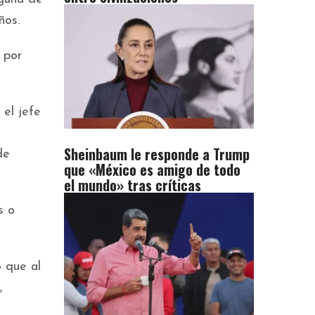
ños.
 por
el jefe
Sheinbaum le responde a Trump
de
que «México es amigo de todo
el mundo» tras críticas
s o
o que al
,