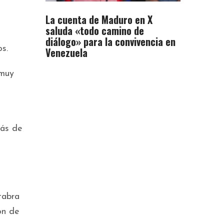
La cuenta de Maduro en X
saluda «todo camino de
diálogo» para la convivencia en
s.
Venezuela
 muy
más de
tabra
ón de