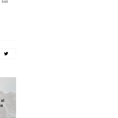
 sus
 el
en