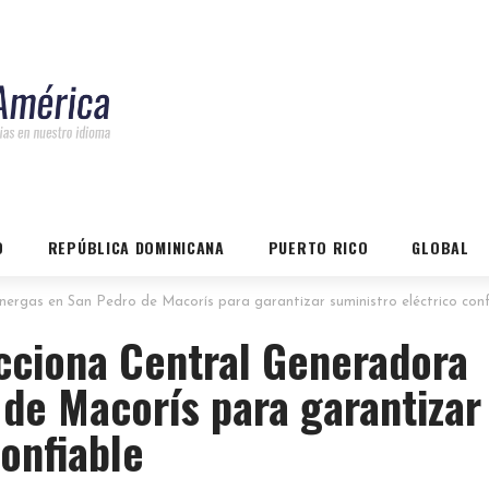
O
REPÚBLICA DOMINICANA
PUERTO RICO
GLOBAL
ergas en San Pedro de Macorís para garantizar suministro eléctrico conf
cciona Central Generadora
de Macorís para garantizar
confiable