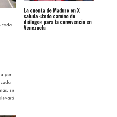
La cuenta de Maduro en X
saluda «todo camino de
a
diálogo» para la convivencia en
bicada
Venezuela
da por
 cada
más, se
elevará