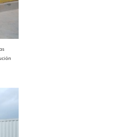
as
ución