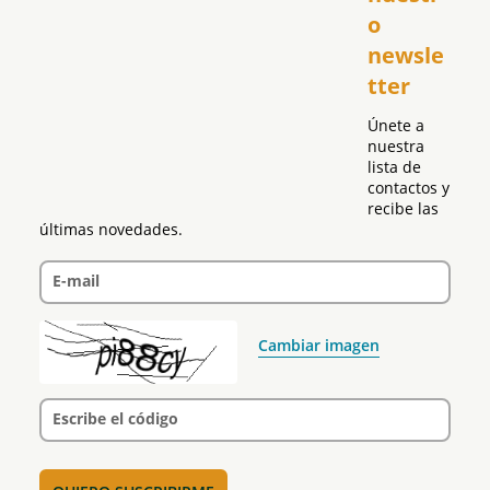
República Dominicana
o 
Puerto Rico
newsle
Global
tter
Política
Únete a 
nuestra 
lista de 
contactos y 
recibe las 
últimas novedades.
E-mail
Cambiar imagen
Escribe el código