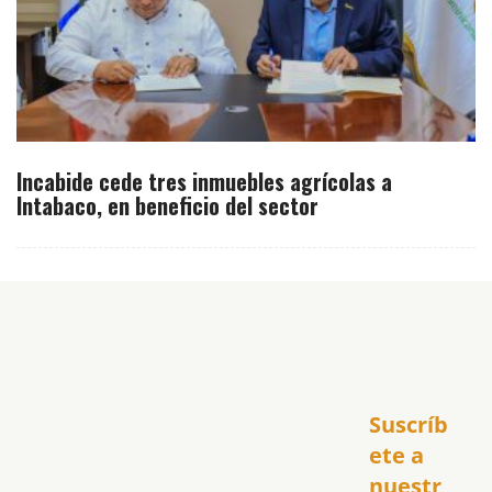
Incabide cede tres inmuebles agrícolas a
Intabaco, en beneficio del sector
Inicio
Suscríb
América
USA
ete a 
El Club Hispano
nuestr