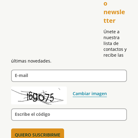
o 
Puerto Rico
newsle
Global
tter
Política
Únete a 
nuestra 
lista de 
contactos y 
recibe las 
últimas novedades.
E-mail
Cambiar imagen
Escribe el código