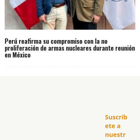
Perú reafirma su compromiso con la no
proliferación de armas nucleares durante reunión
en México
Inicio
Suscríb
América
USA
ete a 
El Club Hispano
nuestr
República Dominicana