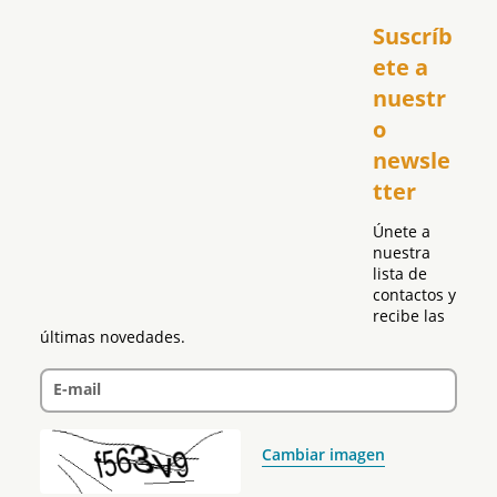
Inicio
Suscríb
América
USA
ete a 
El Club Hispano
nuestr
República Dominicana
o 
Puerto Rico
newsle
Global
tter
Política
Únete a 
nuestra 
lista de 
contactos y 
recibe las 
últimas novedades.
E-mail
Cambiar imagen